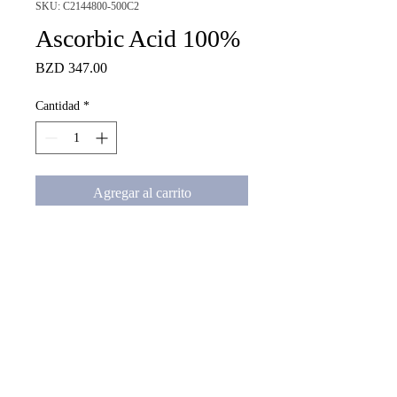
SKU: C2144800-500C2
Ascorbic Acid 100%
Precio
BZD 347.00
Cantidad
*
Agregar al carrito
Ascorbic Acid 100%, 500G
misl@misl.bz
+501 630-4806
/
613-8277