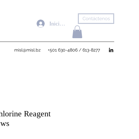
Contáctenos
Iniciar sesión
misl@misl.bz
+501 630-4806 / 613-8277
lorine Reagent
ows