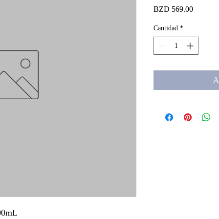
Precio
BZD 569.00
Cantidad
*
A
500mL