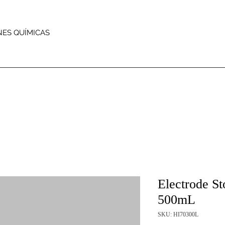
NES QUÍMICAS
Electrode St
500mL
SKU: HI70300L