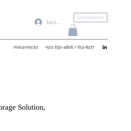
Contáctenos
Iniciar sesión
misl@misl.bz
+501 630-4806 / 613-8277
orage Solution,