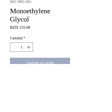
SKU: MEG-1KG
Monoethylene
Glycol
Precio
BZD 155.00
Cantidad
*
Agregar al carrito
Monoethylene Glycol 99.99%
misl@misl.bz