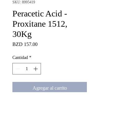
SKU: 8995419
Peracetic Acid -
Proxitane 1512,
30Kg
Precio
BZD 157.00
Cantidad
*
Agregar al carrito
Peracetic Acid - Proxitane 1512, 
30Kg