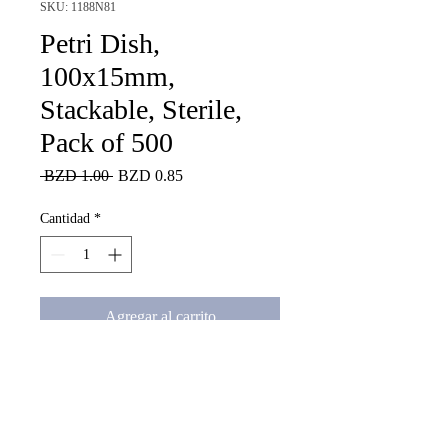
SKU: 1188N81
Petri Dish,
100x15mm,
Stackable, Sterile,
Pack of 500
Precio
Precio
 BZD 1.00 
BZD 0.85
de
oferta
Cantidad
*
Agregar al carrito
Petri Dish, 100x15mm, 
Stackable, Sterile, Pack of 500