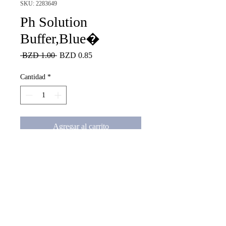
SKU: 2283649
Ph Solution
Buffer,Blue�
Precio
Precio
 BZD 1.00 
BZD 0.85
de
oferta
Cantidad
*
Agregar al carrito
Ph Solution Buffer,Blue�
misl@misl.bz