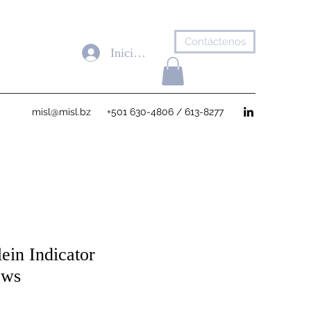
Contáctenos
Iniciar sesión
misl@misl.bz
+501 630-4806 / 613-8277
ein Indicator
ows