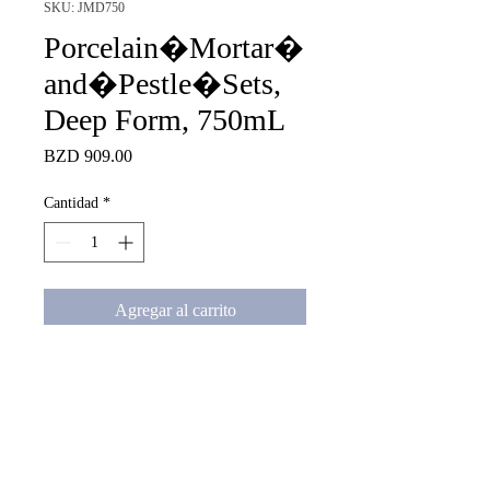
SKU: JMD750
Porcelain�Mortar�
and�Pestle�Sets,
Deep Form, 750mL
Precio
BZD 909.00
Cantidad
*
Agregar al carrito
Porcelain�Mortar�and�Pestl
e�Sets, Deep Form, 750mL