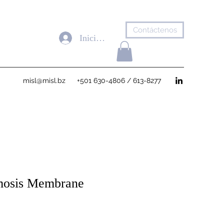
Contáctenos
Iniciar sesión
misl@misl.bz
+501 630-4806 / 613-8277
mosis Membrane