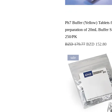
Ph7 Buffer (Yellow) Tablets f
preparation of 20mL Buffer S
250/PK
Precio
Precio de oferta
BZD 179.77
BZD 152.80
sale