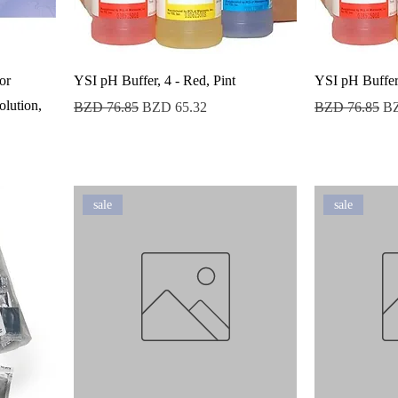
or
YSI pH Buffer, 4 - Red, Pint
YSI pH Buffer,
olution,
Precio
Precio de oferta
Precio
Pr
BZD 76.85
BZD 65.32
BZD 76.85
BZ
sale
sale