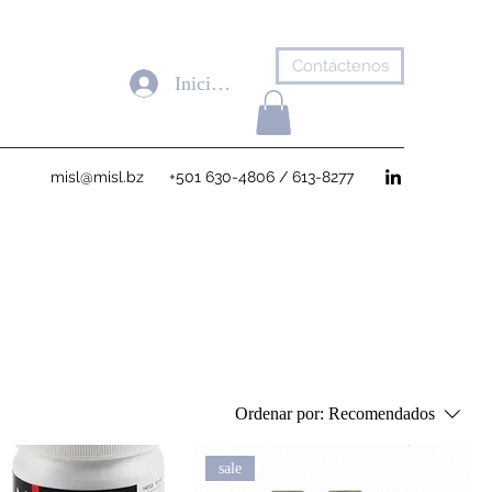
Contáctenos
Iniciar sesión
misl@misl.bz
+501 630-4806 / 613-8277
Ordenar por:
Recomendados
sale