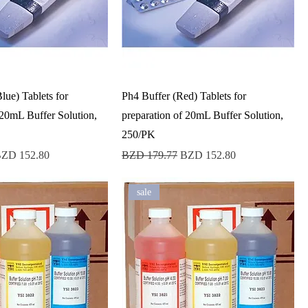
lue) Tablets for
Ph4 Buffer (Red) Tablets for
 20mL Buffer Solution,
preparation of 20mL Buffer Solution,
250/PK
recio de oferta
Precio
Precio de oferta
ZD 152.80
BZD 179.77
BZD 152.80
sale