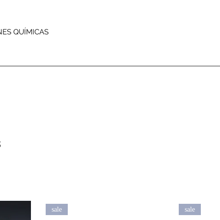
NES QUÍMICAS
s
sale
sale