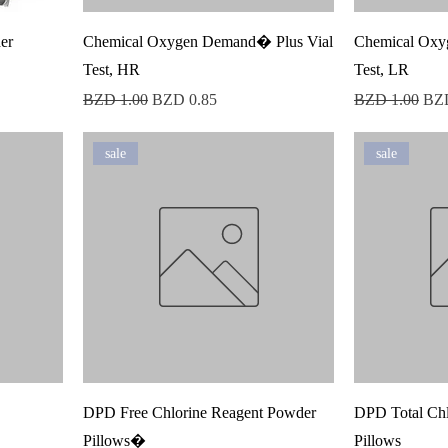
er
Chemical Oxygen Demand� Plus Vial
Chemical Oxy
Test, HR
Test, LR
Precio
Precio de oferta
Precio
Prec
BZD 1.00
BZD 0.85
BZD 1.00
BZD
sale
sale
DPD Free Chlorine Reagent Powder
DPD Total Chl
Pillows�
Pillows