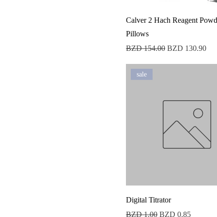
Calver 2 Hach Reagent Powd
Pillows
Precio
Precio de oferta
BZD 154.00
BZD 130.90
sale
Digital Titrator
Precio
Precio de oferta
BZD 1.00
BZD 0.85