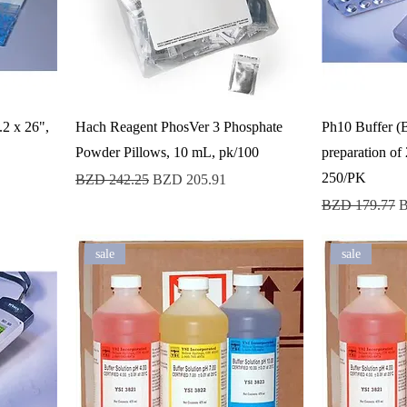
.2 x 26",
Hach Reagent PhosVer 3 Phosphate
Ph10 Buffer (B
Powder Pillows, 10 mL, pk/100
preparation of
250/PK
Precio
Precio de oferta
BZD 242.25
BZD 205.91
Precio
P
BZD 179.77
B
sale
sale