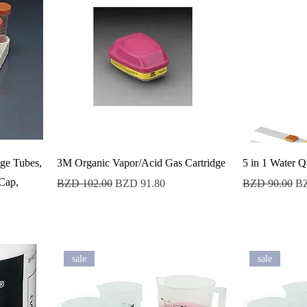
ge Tubes,
3M Organic Vapor/Acid Gas Cartridge
5 in 1 Water Qu
 Cap,
Precio
Precio de oferta
Precio
Pr
BZD 102.00
BZD 91.80
BZD 90.00
BZ
ta
sale
sale