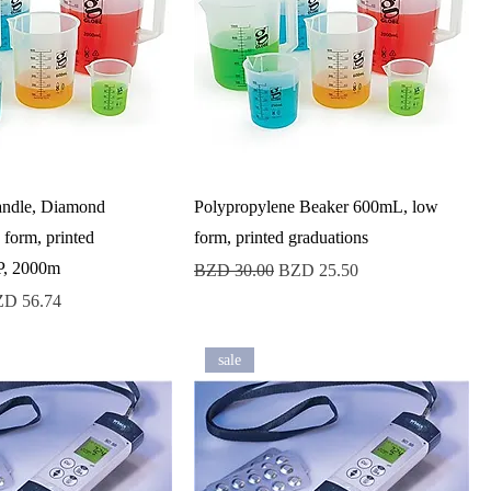
andle, Diamond
Polypropylene Beaker 600mL, low
 form, printed
form, printed graduations
PP, 2000m
Precio
Precio de oferta
BZD 30.00
BZD 25.50
ecio de oferta
D 56.74
sale