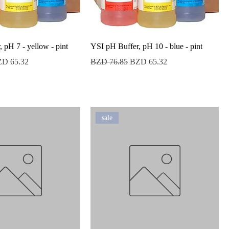
 pH 7 - yellow - pint
YSI pH Buffer, pH 10 - blue - pint
ecio de oferta
Precio
Precio de oferta
D 65.32
BZD 76.85
BZD 65.32
sale