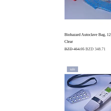
Biohazard Autoclave Bag, 12
Clear
Precio
Precio de oferta
BZD 464.95
BZD 348.71
sale