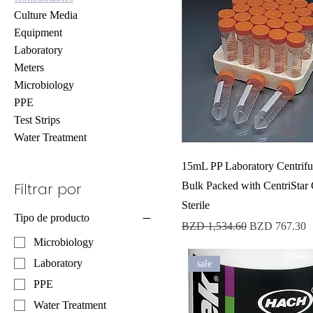
Culture Media
Equipment
Laboratory
Meters
Microbiology
PPE
Test Strips
Water Treatment
15mL PP Laboratory Centrifu
Filtrar por
Bulk Packed with CentriStar
Sterile
Tipo de producto
Precio
Precio de ofer
BZD 1,534.60
BZD 767.30
Microbiology
Laboratory
sale
PPE
Water Treatment