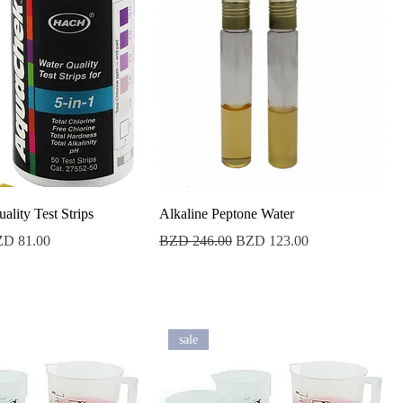
ality Test Strips
Alkaline Peptone Water
ecio de oferta
Precio
Precio de oferta
D 81.00
BZD 246.00
BZD 123.00
sale