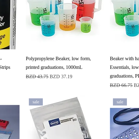
-
Polypropylene Beaker, low form,
Beaker with h
Strips
printed graduations, 1000mL
Essentials, low
graduations, 
Precio
Precio de oferta
BZD 43.75
BZD 37.19
Precio
Pr
BZD 66.75
BZ
sale
sale