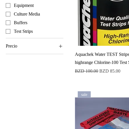
Equipment
Culture Media
Buffers
Test Strips
Precio
Aquachek Water TEST Strips
highrange Chlorine-100 Test 
0 BZD
768 BZD
Precio
Precio de oferta
BZD 100.00
BZD 85.00
sale